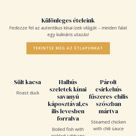
Különleges ételeink
Fedezze fel az autentikus kínai ízek világát – minden falat
egy kulináris utazás!
TEKINTSE MEG AZ ÉTLAPUNKAT
Sült kacsa
Halhús
Párolt
szeletek kínai
csirkehús
Roast duck
savanyú
fűszeres-chilis
káposztával,cs
szószban
ilis levesben
mártva
forralva
Steamed chicken
with chili sauce
Boiled fish with
pickled cabbage