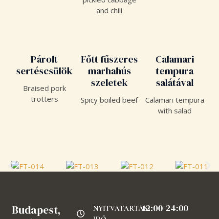
and chili
Párolt
Főtt fűszeres
Calamari
sertéscsülök
marhahús
tempura
szeletek
salátával
Braised pork
trotters
Spicy boiled beef
Calamari tempura
with salad
12:00-24:00
Budapest,
NYITVATARTÁSI
IDŐ