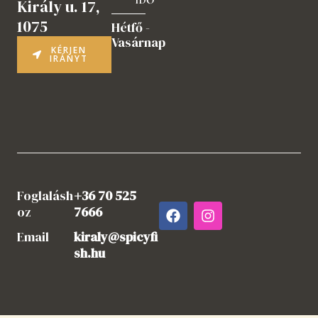
Király u. 17,
1075
Hétfő -
Vasárnap
KÉRJEN
IRÁNYT
Foglalásh
+36 70 525
F
I
oz
7666
a
n
c
s
Email
kiraly@spicyfi
e
t
sh.hu
b
a
o
g
o
r
k
a