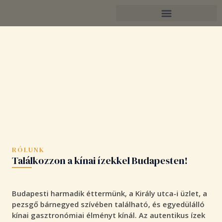
Skip
to
content
RÓLUNK
Találkozzon a kínai ízekkel Budapesten!
Budapesti harmadik éttermünk, a Király utca-i üzlet, a
pezsgő bárnegyed szívében található, és egyedülálló
kínai gasztronómiai élményt kínál. Az autentikus ízek